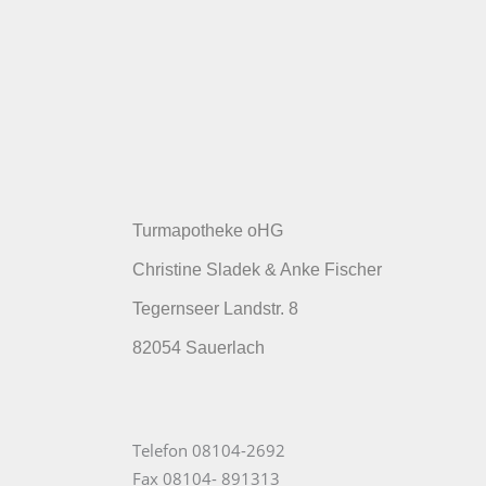
Wir sind für Sie da:
Turmapotheke oHG
Montag – Freitag: 8.00 – 18.30
Christine Sladek & Anke Fischer
Samstag: 8.30-12.30
Tegernseer Landstr. 8
82054 Sauerlach
Telefon: 08104/2692
Fax: 08104/ 891313
E-Mail: info@turmapotheke.com
Telefon 08104-2692
Fax 08104- 891313